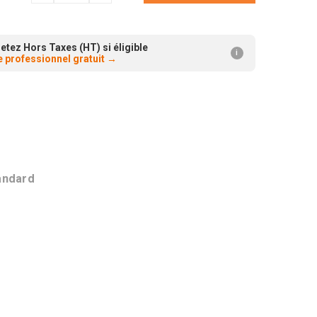
la
la
quantité:
quantité:
etez Hors Taxes (HT) si éligible
i
 professionnel gratuit
→
andard