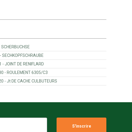
Massey Ferguson - ACX3603460 - SCHERBUCHSE
Massey Ferguson - ACW1281920 - SECHKOPFSCHRAUBE
Massey Ferguson - 725200010251 - JOINT DE RENIFLARD
Massey Ferguson - F119200040030 - ROULEMENT 6305/C3
Massey Ferguson - F712201210020 - Jt DE CACHE CULBUTEURS