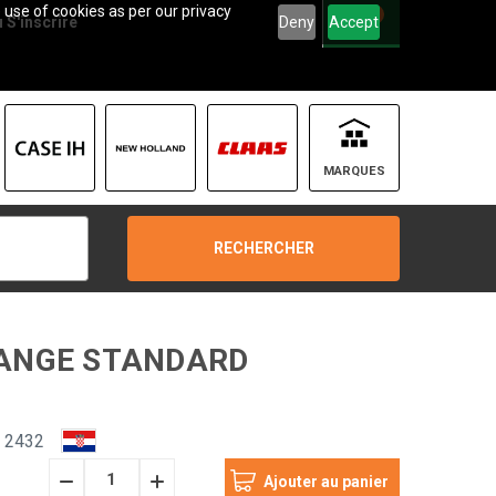
 use of cookies as per our privacy
0
Deny
Accept
u
S'inscrire
MARQUES
RECHERCHER
HANGE STANDARD
n 2432
Diminuer
Augmenter