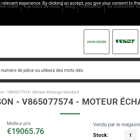
relevant experience. By clicking on accept, you give your consent to the
ice client
À propos de nous
Blog
Contactez
Se connecter
o
n - V865077574 - Moteur échange standard
ON - V865077574 - MOTEUR ÉC
Meilleur prix
Vendu par le magasi
€19065.76
Stock:
1