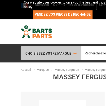
Our website uses cookies to give you the best and most 
Marques
Comment nous travaillons
Serv
policy.
VENDEZ VOS PIÈCES DE RECHANGE
Rechercher
CHOISISSEZ VOTRE MARQUE
Accueil
Marques
Massey Ferguson
Massey Ferguso
MASSEY FERGUS