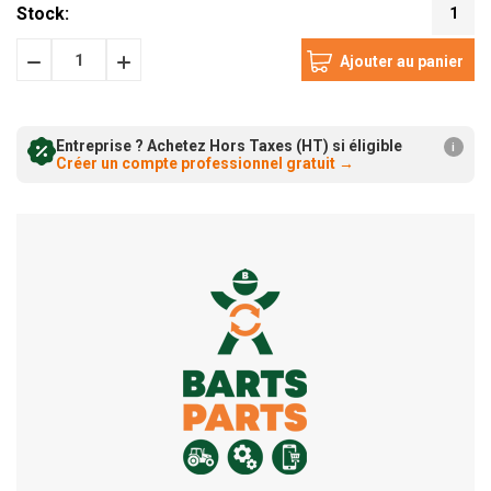
Stock:
1
Diminuer
Augmenter
la
la
quantité:
Entreprise ? Achetez Hors Taxes (HT) si éligible
quantité:
i
Créer un compte professionnel gratuit
→