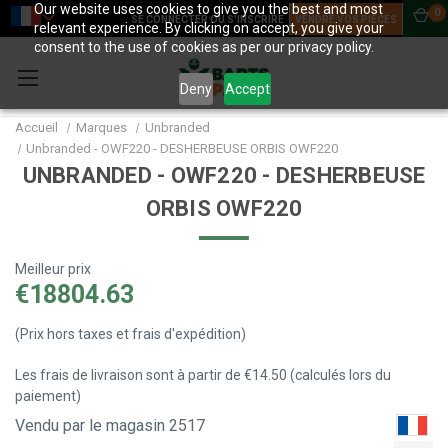
Our website uses cookies to give you the best and most
0
SE CONNECTER OU S'INSCRIRE
VENDRE VOS PIÈCES
relevant experience. By clicking on accept, you give your
consent to the use of cookies as per our privacy policy.
Deny
Accept
Accueil
Marques
Unbranded
Unbranded - OWF220 - DESHERBEUSE ORBIS OWF220
UNBRANDED - OWF220 - DESHERBEUSE
ORBIS OWF220
Meilleur prix
€18804.63
(Prix hors taxes et frais d'expédition)
Les frais de livraison sont à partir de €14.50 (calculés lors du
paiement)
Vendu par le magasin 2517