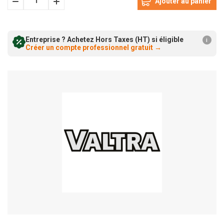
Diminuer
Augmenter
la
la
quantité:
Entreprise ? Achetez Hors Taxes (HT) si éligible
quantité:
i
Créer un compte professionnel gratuit
→