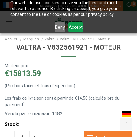
Our website uses cookies to give you the best and most
0
SE CONNECTER OU S'INSCRIRE
VENDRE VOS PIÈCES
relevant experience. By clicking on accept, you give your
consent to the use of cookies as per our privacy policy.
Deny
Accept
Accueil
Marques
Valtra
Valtra - V832561921 - Moteur
VALTRA - V832561921 - MOTEUR
Meilleur prix
€15813.59
(Prix hors taxes et frais d'expédition)
Les frais de livraison sont à partir de €14.50 (calculés lors du
paiement)
Vendu par le magasin 1182
Stock:
1