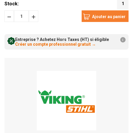
Stock:
1
Diminuer
Augmenter
la
la
quantité:
Entreprise ? Achetez Hors Taxes (HT) si éligible
quantité:
i
Créer un compte professionnel gratuit
→