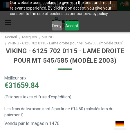
Our website uses cookies to give you the best and most
0
SE CONNECTER OU S'INSCRIRE
VENDRE VOS PIÈCES
relevant experience. By clicking on accept, you give your
consent to the use of cookies as per our privacy policy.
Deny
Accept
Accueil
Marques
VIKING
VIKING - 6125 702 0115 - Lame droite pour MT 545/585 (modèle 2003)
VIKING - 6125 702 0115 - LAME DROITE
POUR MT 545/585 (MODÈLE 2003)
Meilleur prix
€31659.84
(Prix hors taxes et frais d'expédition)
Les frais de livraison sont à partir de €14.50 (calculés lors du
paiement)
Vendu par le magasin 1476