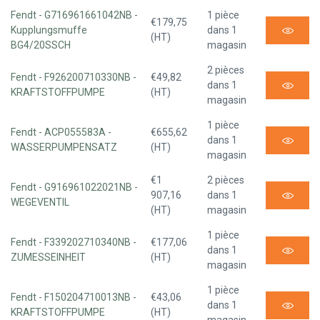
Fendt - G716961661042NB -
1 pièce
€179,75
Kupplungsmuffe
dans 1
(HT)
BG4/20SSCH
magasin
2 pièces
Fendt - F926200710330NB -
€49,82
dans 1
KRAFTSTOFFPUMPE
(HT)
magasin
1 pièce
Fendt - ACP055583A -
€655,62
dans 1
WASSERPUMPENSATZ
(HT)
magasin
€1
2 pièces
Fendt - G916961022021NB -
907,16
dans 1
WEGEVENTIL
(HT)
magasin
1 pièce
Fendt - F339202710340NB -
€177,06
dans 1
ZUMESSEINHEIT
(HT)
magasin
1 pièce
Fendt - F150204710013NB -
€43,06
dans 1
KRAFTSTOFFPUMPE
(HT)