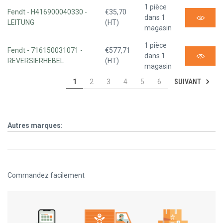
1 pièce
Fendt - H416900040330 -
€35,70
dans 1
LEITUNG
(HT)
magasin
1 pièce
Fendt - 716150031071 -
€577,71
dans 1
REVERSIERHEBEL
(HT)
magasin
SUIVANT
1
2
3
4
5
6
Autres marques:
Commandez facilement