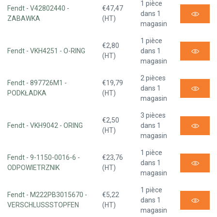
1 pièce
Fendt - V42802440 -
€47,47
dans 1
ZABAWKA
(HT)
magasin
1 pièce
€2,80
Fendt - VKH4251 - O-RING
dans 1
(HT)
magasin
2 pièces
Fendt - 897726M1 -
€19,79
dans 1
PODKŁADKA
(HT)
magasin
3 pièces
€2,50
Fendt - VKH9042 - ORING
dans 1
(HT)
magasin
1 pièce
Fendt - 9-1150-0016-6 -
€23,76
dans 1
ODPOWIETRZNIK
(HT)
magasin
1 pièce
Fendt - M222PB3015670 -
€5,22
dans 1
VERSCHLUSSSTOPFEN
(HT)
magasin