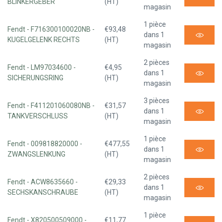
BLINKERGEBER
(HT)
magasin
1 pièce
Fendt - F716300100020NB -
€93,48
dans 1
KUGELGELENK RECHTS
(HT)
magasin
2 pièces
Fendt - LM97034600 -
€4,95
dans 1
SICHERUNGSRING
(HT)
magasin
3 pièces
Fendt - F411201060080NB -
€31,57
dans 1
TANKVERSCHLUSS
(HT)
magasin
1 pièce
Fendt - 009818820000 -
€477,55
dans 1
ZWANGSLENKUNG
(HT)
magasin
2 pièces
Fendt - ACW8635660 -
€29,33
dans 1
SECHSKANSCHRAUBE
(HT)
magasin
1 pièce
Fendt - X820500509000 -
€11,77