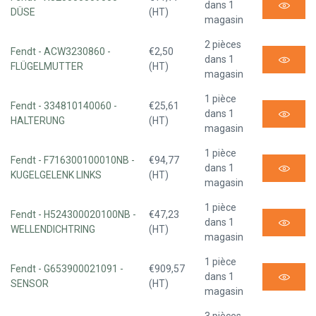
dans 1
DÜSE
(HT)
magasin
2 pièces
Fendt - ACW3230860 -
€2,50
dans 1
FLÜGELMUTTER
(HT)
magasin
1 pièce
Fendt - 334810140060 -
€25,61
dans 1
HALTERUNG
(HT)
magasin
1 pièce
Fendt - F716300100010NB -
€94,77
dans 1
KUGELGELENK LINKS
(HT)
magasin
1 pièce
Fendt - H524300020100NB -
€47,23
dans 1
WELLENDICHTRING
(HT)
magasin
1 pièce
Fendt - G653900021091 -
€909,57
dans 1
SENSOR
(HT)
magasin