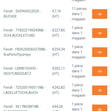
magasin
11 pièces
Fendt - 260960022020 -
€7,16
dans 1
BUCHSE
(HT)
magasin
1 pièce
Fendt - 718202190040NB -
€227,85
dans 1
SCHLAUCHLEITUNG
(HT)
magasin
1 pièce
Fendt - F836200060370NB -
€259,34
dans 1
Kraftstoffpumpe
(HT)
magasin
1 pièce
Fendt - LM98105495 -
€202,11
dans 1
DICHTUNGSSATZ
(HT)
magasin
1 pièce
Fendt - 725200190011NB -
€242,82
dans 1
LADELUFTSCHLAUCH
(HT)
magasin
1 pièce
Fendt - 3617865M1NB -
€44,26
dans 1