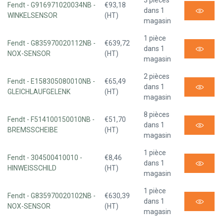
3 pièces
Fendt - G916971020034NB -
€93,18
dans 1
WINKELSENSOR
(HT)
magasin
1 pièce
Fendt - G835970020112NB -
€639,72
dans 1
NOX-SENSOR
(HT)
magasin
2 pièces
Fendt - E158305080010NB -
€65,49
dans 1
GLEICHLAUFGELENK
(HT)
magasin
8 pièces
Fendt - F514100150010NB -
€51,70
dans 1
BREMSSCHEIBE
(HT)
magasin
1 pièce
Fendt - 304500410010 -
€8,46
dans 1
HINWEISSCHILD
(HT)
magasin
1 pièce
Fendt - G835970020102NB -
€630,39
dans 1
NOX-SENSOR
(HT)
magasin