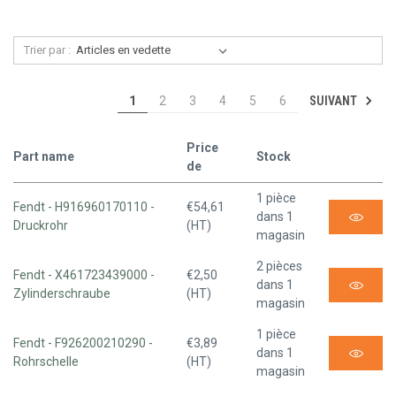
Trier par :
SUIVANT
1
2
3
4
5
6
Price
Part name
Stock
de
1 pièce
Fendt - H916960170110 -
€54,61
dans 1
Druckrohr
(HT)
magasin
2 pièces
Fendt - X461723439000 -
€2,50
dans 1
Zylinderschraube
(HT)
magasin
1 pièce
Fendt - F926200210290 -
€3,89
dans 1
Rohrschelle
(HT)
magasin