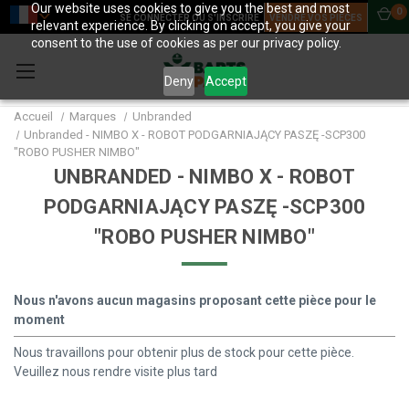
Our website uses cookies to give you the best and most
0
SE CONNECTER OU S'INSCRIRE
VENDRE VOS PIÈCES
relevant experience. By clicking on accept, you give your
consent to the use of cookies as per our privacy policy.
Deny
Accept
Accueil
Marques
Unbranded
Unbranded - NIMBO X - ROBOT PODGARNIAJĄCY PASZĘ -SCP300
"ROBO PUSHER NIMBO"
UNBRANDED - NIMBO X - ROBOT
PODGARNIAJĄCY PASZĘ -SCP300
"ROBO PUSHER NIMBO"
Nous n'avons aucun magasins proposant cette pièce pour le
moment
Nous travaillons pour obtenir plus de stock pour cette pièce.
Veuillez nous rendre visite plus tard