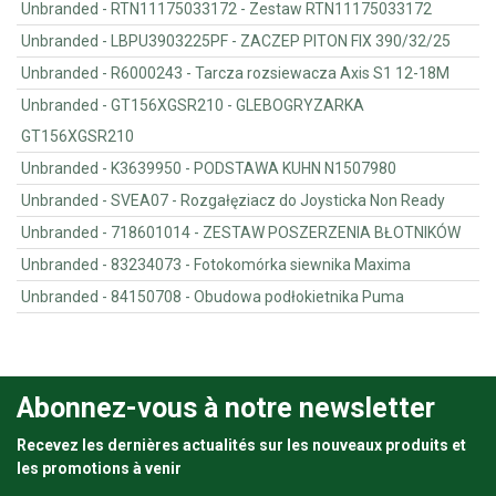
Unbranded - RTN11175033172 - Zestaw RTN11175033172
Unbranded - LBPU3903225PF - ZACZEP PITON FIX 390/32/25
Unbranded - R6000243 - Tarcza rozsiewacza Axis S1 12-18M
Unbranded - GT156XGSR210 - GLEBOGRYZARKA
GT156XGSR210
Unbranded - K3639950 - PODSTAWA KUHN N1507980
Unbranded - SVEA07 - Rozgałęziacz do Joysticka Non Ready
Unbranded - 718601014 - ZESTAW POSZERZENIA BŁOTNIKÓW
Unbranded - 83234073 - Fotokomórka siewnika Maxima
Unbranded - 84150708 - Obudowa podłokietnika Puma
Abonnez-vous à notre newsletter
Recevez les dernières actualités sur les nouveaux produits et
les promotions à venir